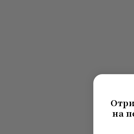
Отри
на п