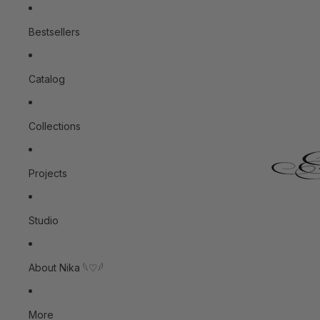
Skip to content
Bestsellers
Catalog
Collections
Projects
Studio
About Nika 𓆩♡𓆪
More