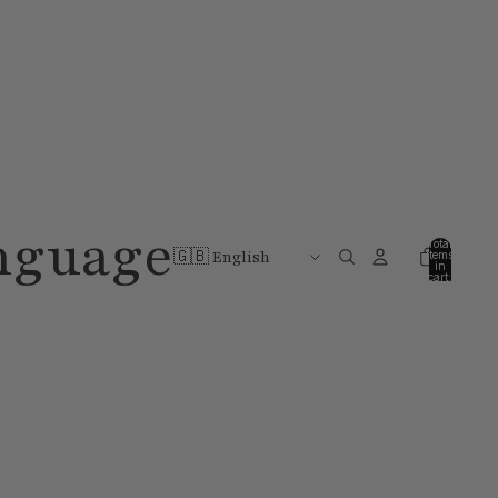
nguage
Total
items
in
cart:
0